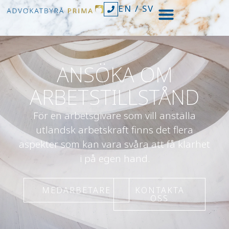
EN
/
SV
ANSÖKA OM
ARBETSTILLSTÅND
För en arbetsgivare som vill anställa
utländsk arbetskraft finns det flera
aspekter som kan vara svåra att få klarhet
i på egen hand.
MEDARBETARE
KONTAKTA
OSS