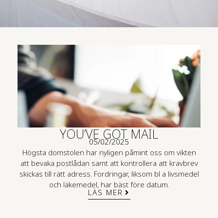
YOU’VE GOT MAIL
05/02/2025
Högsta domstolen har nyligen påmint oss om vikten
att bevaka postlådan samt att kontrollera att kravbrev
skickas till rätt adress. Fordringar, liksom bl a livsmedel
Vinst
och läkemedel, har bäst före datum.
t
LÄS MER
u