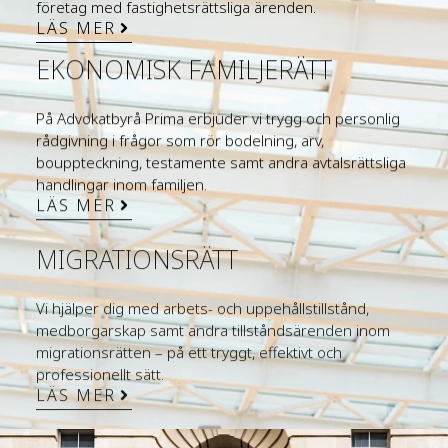
företag med fastighetsrättsliga ärenden.
LÄS MER
EKONOMISK FAMILJERÄTT
På Advokatbyrå Prima erbjuder vi trygg och personlig
rådgivning i frågor som rör bodelning, arv,
bouppteckning, testamente samt andra avtalsrättsliga
handlingar inom familjen.
LÄS MER
MIGRATIONSRÄTT
Vi hjälper dig med arbets- och uppehållstillstånd,
medborgarskap samt andra tillståndsärenden inom
migrationsrätten – på ett tryggt, effektivt och
professionellt sätt.
LÄS MER