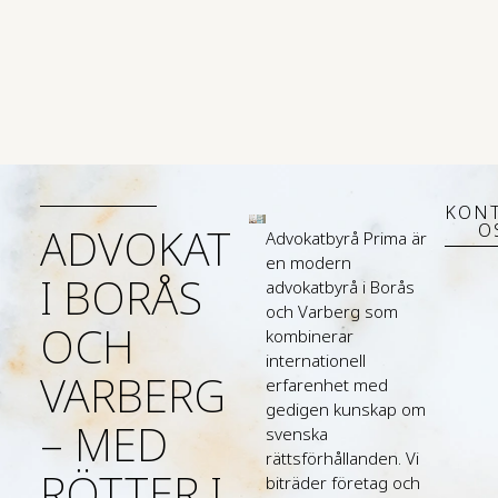
B
KON
ADVOKAT
O
Advokatbyrå Prima är
en modern
I BORÅS
advokatbyrå i Borås
och Varberg som
OCH
kombinerar
internationell
VARBERG
erfarenhet med
gedigen kunskap om
– MED
svenska
rättsförhållanden. Vi
RÖTTER I
biträder företag och