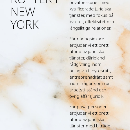
privatpersoner med
NEW
kvalificerade juridiska
tjänster, med fokus på
YORK
kvalitet, effektivitet och
långsiktiga relationer.
För näringsidkare
erbjuder vi ett brett
utbud av juridiska
tjänster, däribland
rådgivning inom
bolagsrätt, hyresrätt,
entreprenadrätt samt
inom frågor som rör
arbetstillstånd och
övrig affärsjuridik.
För privatpersoner
erbjuder vi ett brett
utbud av juridiska
tjänster med biträde i