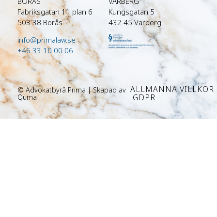
BORÅS
VARBERG
Fabriksgatan 11 plan 6
Kungsgatan 5
503 38 Borås
432 45 Varberg
info@primalaw.se
+46 33 10 00 06
ALLMÄNNA VILLKOR
© Advokatbyrå Prima | Skapad av
GDPR
Quma