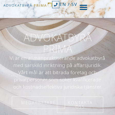
EN
/
SV
ADVOKATBYRÅ
PRIMA
Vi är en allmänpraktiserande advokatbyrå
med särskild inriktning på affärsjuridik.
Vårt mål är att biträda företag och
privatpersoner som söker kvalificerade
och kostnadseffektiva juridiska tjänster.
MEDARBETARE
KONTAKTA
OSS